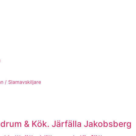
g
n / Slamavskiljare
um & Kök. Järfälla Jakobsberg