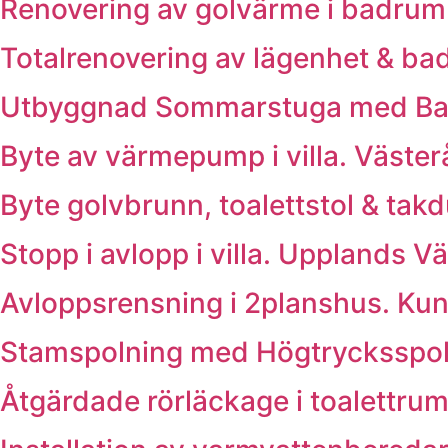
Renovering av golvärme i badrum. K
Totalrenovering av lägenhet & bad
Utbyggnad Sommarstuga med Badr
Byte av värmepump i villa. Väste
Byte golvbrunn, toalettstol & tak
Stopp i avlopp i villa. Upplands V
Avloppsrensning i 2planshus. Ku
Stamspolning med Högtrycksspoln
Åtgärdade rörläckage i toalettrum