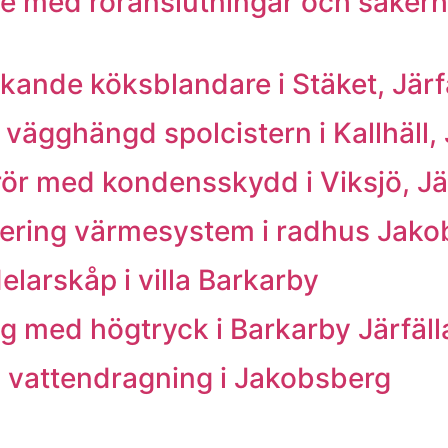
e med röranslutningar och säkerhet
kande köksblandare i Stäket, Järf
vägghängd spolcistern i Kallhäll, 
rör med kondensskydd i Viksjö, Jä
stering värmesystem i radhus Jako
elarskåp i villa Barkarby
 med högtryck i Barkarby Järfäll
 vattendragning i Jakobsberg