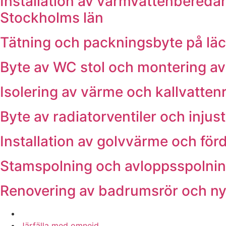
Installation av varmvattenberedar
Stockholms län
Tätning och packningsbyte på läc
Byte av WC stol och montering av 
Isolering av värme och kallvatten
Byte av radiatorventiler och inju
Installation av golvvärme och förd
Stamspolning och avloppsspolning
Renovering av badrumsrör och ny
Våra rörmokare utför arbeten i hela
Järfälla med omnejd