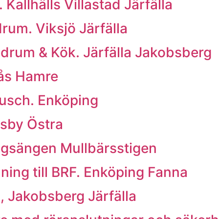
allhälls Villastad Järfälla
rum. Viksjö Järfälla
um & Kök. Järfälla Jakobsberg
rås Hamre
dusch. Enköping
äsby Östra
ngsängen Mullbärsstigen
ing till BRF. Enköping Fanna
, Jakobsberg Järfälla