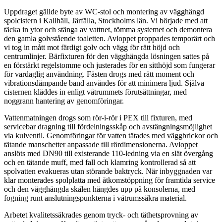
Uppdraget gällde byte av WC-stol och montering av vägghängd
spolcistern i Kallhäll, Järfälla, Stockholms län. Vi började med att
täcka in ytor och stänga av vattnet, tömma systemet och demontera
den gamla golvstående toaletten. Avloppet proppades temporärt och
vi tog in mått mot färdigt golv och vägg för rätt höjd och
centrumlinjer. Bärfixturen för den vägghängda lösningen sattes på
en förstärkt regelstomme och justerades för en sitthöjd som fungerar
för vardaglig användning. Fästen drogs med rätt moment och
vibrationsdämpande band användes för att minimera ljud. Själva
cisternen kläddes in enligt våtrummets förutsättningar, med
noggrann hantering av genomföringar.
Vattenmatningen drogs som rör‑i‑rör i PEX till fixturen, med
servicebar dragning till fördelningsskåp och avstängningsmöjlighet
via kulventil. Genomföringar för vatten tätades med väggbrickor och
tätande manschetter anpassade till rördimensionerna. Avloppet
anslöts med DN90 till existerande 110‑ledning via en slät övergång
och en tätande muff, med fall och klamring kontrollerad så att
spolvatten evakueras utan störande baktryck. När inbyggnaden var
klar monterades spolplatta med åtkomstöppning för framtida service
och den vägghängda skålen hängdes upp på konsolerna, med
fogning runt anslutningspunkterna i våtrumssäkra material.
Arbetet kvalitetssäkrades genom tryck- och täthetsprovning av