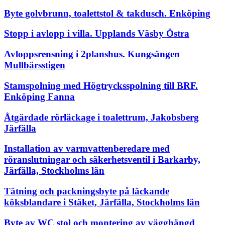
Byte golvbrunn, toalettstol & takdusch. Enköping
Stopp i avlopp i villa. Upplands Väsby Östra
Avloppsrensning i 2planshus. Kungsängen
Mullbärsstigen
Stamspolning med Högtrycksspolning till BRF.
Enköping Fanna
Åtgärdade rörläckage i toalettrum, Jakobsberg
Järfälla
Installation av varmvattenberedare med
röranslutningar och säkerhetsventil i Barkarby,
Järfälla, Stockholms län
Tätning och packningsbyte på läckande
köksblandare i Stäket, Järfälla, Stockholms län
Byte av WC stol och montering av vägghängd