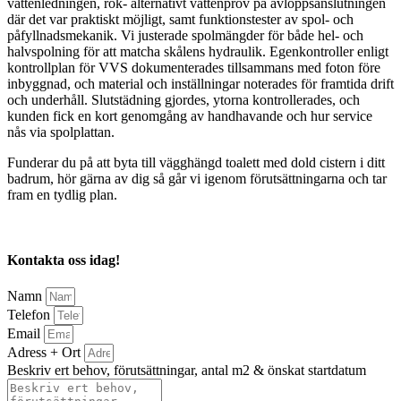
vattenledningen, rök- alternativt vattenprov på avloppsanslutningen
där det var praktiskt möjligt, samt funktionstester av spol- och
påfyllnadsmekanik. Vi justerade spolmängder för både hel- och
halvspolning för att matcha skålens hydraulik. Egenkontroller enligt
kontrollplan för VVS dokumenterades tillsammans med foton före
inbyggnad, och material och inställningar noterades för framtida drift
och underhåll. Slutstädning gjordes, ytorna kontrollerades, och
kunden fick en kort genomgång av handhavande och hur service
nås via spolplattan.
Funderar du på att byta till vägghängd toalett med dold cistern i ditt
badrum, hör gärna av dig så går vi igenom förutsättningarna och tar
fram en tydlig plan.
Kontakta oss idag!
Namn
Telefon
Email
Adress + Ort
Beskriv ert behov, förutsättningar, antal m2 & önskat startdatum