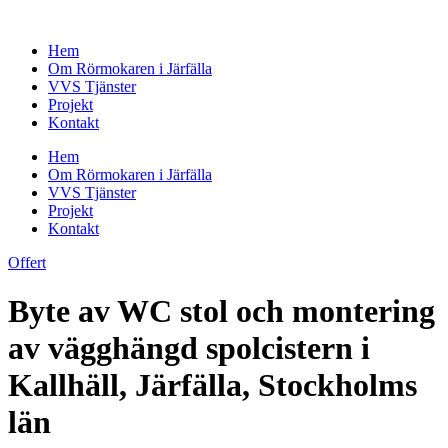
Skip
to
Hem
content
Om Rörmokaren i Järfälla
VVS Tjänster
Projekt
Kontakt
Hem
Om Rörmokaren i Järfälla
VVS Tjänster
Projekt
Kontakt
Offert
Byte av WC stol och montering
av vägghängd spolcistern i
Kallhäll, Järfälla, Stockholms
län