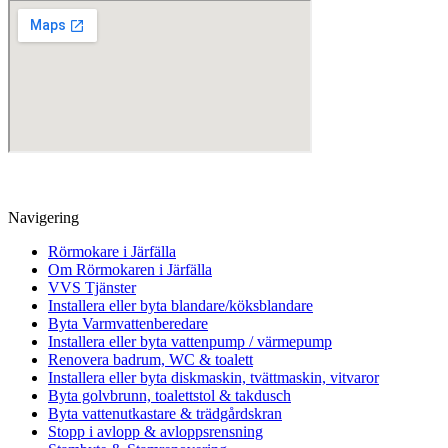
Navigering
Rörmokare i Järfälla
Om Rörmokaren i Järfälla
VVS Tjänster
Installera eller byta blandare/köksblandare
Byta Varmvattenberedare
Installera eller byta vattenpump / värmepump
Renovera badrum, WC & toalett
Installera eller byta diskmaskin, tvättmaskin, vitvaror
Byta golvbrunn, toalettstol & takdusch
Byta vattenutkastare & trädgårdskran
Stopp i avlopp & avloppsrensning