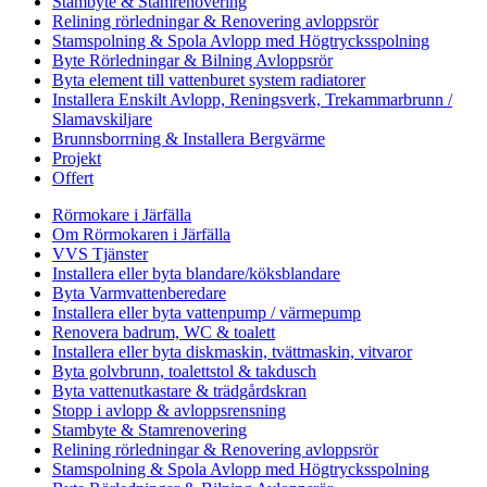
Stambyte & Stamrenovering
Relining rörledningar & Renovering avloppsrör
Stamspolning & Spola Avlopp med Högtrycksspolning
Byte Rörledningar & Bilning Avloppsrör
Byta element till vattenburet system radiatorer
Installera Enskilt Avlopp, Reningsverk, Trekammarbrunn /
Slamavskiljare
Brunnsborrning & Installera Bergvärme
Projekt
Offert
Rörmokare i Järfälla
Om Rörmokaren i Järfälla
VVS Tjänster
Installera eller byta blandare/köksblandare
Byta Varmvattenberedare
Installera eller byta vattenpump / värmepump
Renovera badrum, WC & toalett
Installera eller byta diskmaskin, tvättmaskin, vitvaror
Byta golvbrunn, toalettstol & takdusch
Byta vattenutkastare & trädgårdskran
Stopp i avlopp & avloppsrensning
Stambyte & Stamrenovering
Relining rörledningar & Renovering avloppsrör
Stamspolning & Spola Avlopp med Högtrycksspolning