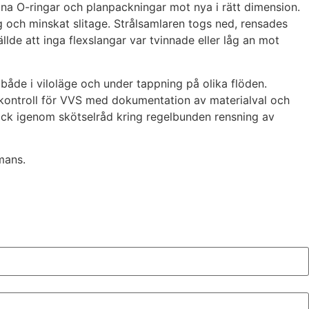
a O-ringar och planpackningar mot nya i rätt dimension.
och minskat slitage. Strålsamlaren togs ned, rensades
lde att inga flexslangar var tvinnade eller låg an mot
både i viloläge och under tappning på olika flöden.
enkontroll för VVS med dokumentation av materialval och
gick igenom skötselråd kring regelbunden rensning av
mans.