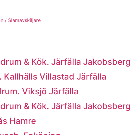
n / Slamavskiljare
um & Kök. Järfälla Jakobsberg
allhälls Villastad Järfälla
rum. Viksjö Järfälla
um & Kök. Järfälla Jakobsberg
rås Hamre