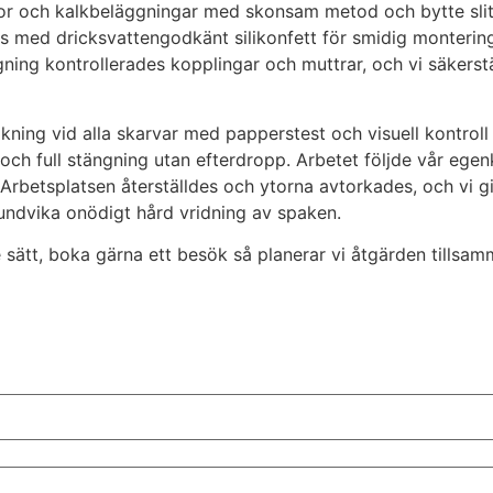
or och kalkbeläggningar med skonsam metod och bytte slitn
med dricksvattengodkänt silikonfett för smidig montering 
ing kontrollerades kopplingar och muttrar, och vi säkerstäl
ning vid alla skarvar med papperstest och visuell kontroll 
 och full stängning utan efterdropp. Arbetet följde vår eg
 Arbetsplatsen återställdes och ytorna avtorkades, och vi 
undvika onödigt hård vridning av spaken.
 sätt, boka gärna ett besök så planerar vi åtgärden tillsam