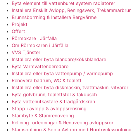
Byta element till vattenburet system radiatorer
Installera Enskilt Avlopp, Reningsverk, Trekammarbrun
Brunnsborrning & Installera Bergvärme
Projekt
Offert
Rörmokare i Järfälla
Om Rörmokaren i Järfälla
VVS Tjänster
Installera eller byta blandare/köksblandare
Byta Varmvattenberedare
Installera eller byta vattenpump / värmepump
Renovera badrum, WC & toalett
Installera eller byta diskmaskin, tvättmaskin, vitvaror
Byta golvbrunn, toalettstol & takdusch
Byta vattenutkastare & trädgårdskran
Stopp i avlopp & avloppsrensning
Stambyte & Stamrenovering
Relining rörledningar & Renovering avloppsrör
Stamspolning & Spola Avlopp med Högtrycksspolnin