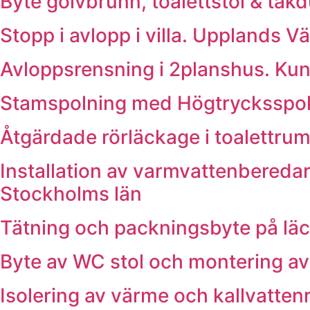
Byte golvbrunn, toalettstol & tak
Stopp i avlopp i villa. Upplands V
Avloppsrensning i 2planshus. Ku
Stamspolning med Högtrycksspoln
Åtgärdade rörläckage i toalettrum
Installation av varmvattenberedar
Stockholms län
Tätning och packningsbyte på läc
Byte av WC stol och montering av 
Isolering av värme och kallvatten