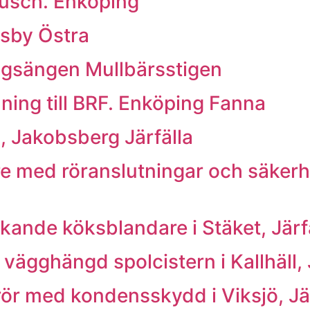
dusch. Enköping
äsby Östra
ngsängen Mullbärsstigen
ing till BRF. Enköping Fanna
, Jakobsberg Järfälla
e med röranslutningar och säkerhet
kande köksblandare i Stäket, Järf
vägghängd spolcistern i Kallhäll, 
rör med kondensskydd i Viksjö, Jä