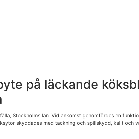
yte på läckande köksbl
n
älla, Stockholms län. Vid ankomst genomfördes en funktions
öksytor skyddades med täckning och spillskydd, kallt och 