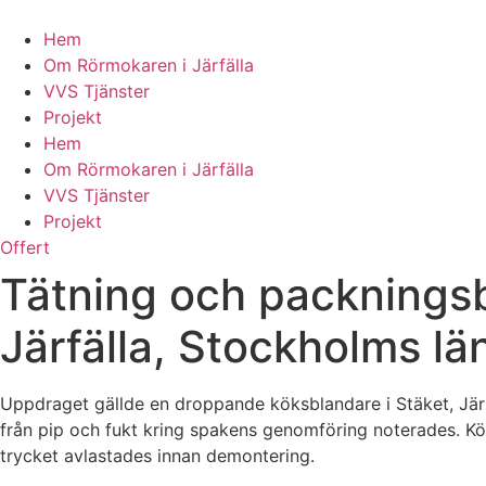
Skip
to
Hem
content
Om Rörmokaren i Järfälla
VVS Tjänster
Projekt
Hem
Om Rörmokaren i Järfälla
VVS Tjänster
Projekt
Offert
Tätning och packningsb
Järfälla, Stockholms lä
Uppdraget gällde en droppande köksblandare i Stäket, Järf
från pip och fukt kring spakens genomföring noterades. K
trycket avlastades innan demontering.