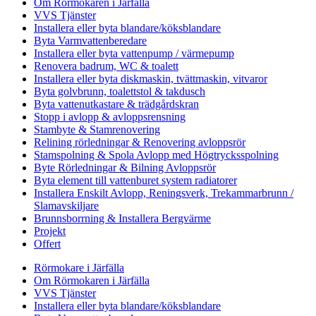
Om Rörmokaren i Järfälla
VVS Tjänster
Installera eller byta blandare/köksblandare
Byta Varmvattenberedare
Installera eller byta vattenpump / värmepump
Renovera badrum, WC & toalett
Installera eller byta diskmaskin, tvättmaskin, vitvaror
Byta golvbrunn, toalettstol & takdusch
Byta vattenutkastare & trädgårdskran
Stopp i avlopp & avloppsrensning
Stambyte & Stamrenovering
Relining rörledningar & Renovering avloppsrör
Stamspolning & Spola Avlopp med Högtrycksspolning
Byte Rörledningar & Bilning Avloppsrör
Byta element till vattenburet system radiatorer
Installera Enskilt Avlopp, Reningsverk, Trekammarbrunn /
Slamavskiljare
Brunnsborrning & Installera Bergvärme
Projekt
Offert
Rörmokare i Järfälla
Om Rörmokaren i Järfälla
VVS Tjänster
Installera eller byta blandare/köksblandare