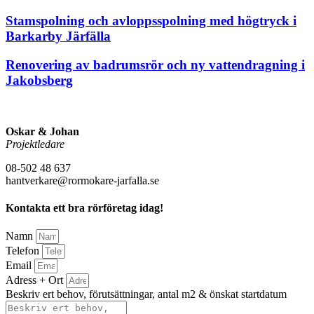
Stamspolning och avloppsspolning med högtryck i
Barkarby Järfälla
Renovering av badrumsrör och ny vattendragning i
Jakobsberg
Oskar & Johan
Projektledare
08-502 48 637
hantverkare@rormokare-jarfalla.se
Kontakta ett bra rörföretag idag!
Namn
Telefon
Email
Adress + Ort
Beskriv ert behov, förutsättningar, antal m2 & önskat startdatum