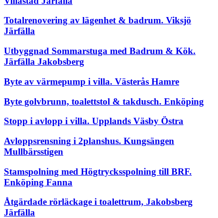
Villastad Järfälla
Totalrenovering av lägenhet & badrum. Viksjö
Järfälla
Utbyggnad Sommarstuga med Badrum & Kök.
Järfälla Jakobsberg
Byte av värmepump i villa. Västerås Hamre
Byte golvbrunn, toalettstol & takdusch. Enköping
Stopp i avlopp i villa. Upplands Väsby Östra
Avloppsrensning i 2planshus. Kungsängen
Mullbärsstigen
Stamspolning med Högtrycksspolning till BRF.
Enköping Fanna
Åtgärdade rörläckage i toalettrum, Jakobsberg
Järfälla