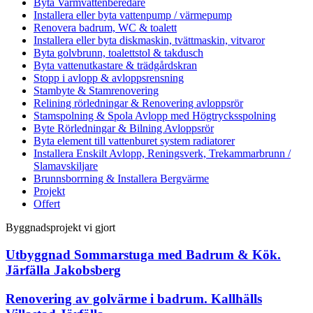
Byta Varmvattenberedare
Installera eller byta vattenpump / värmepump
Renovera badrum, WC & toalett
Installera eller byta diskmaskin, tvättmaskin, vitvaror
Byta golvbrunn, toalettstol & takdusch
Byta vattenutkastare & trädgårdskran
Stopp i avlopp & avloppsrensning
Stambyte & Stamrenovering
Relining rörledningar & Renovering avloppsrör
Stamspolning & Spola Avlopp med Högtrycksspolning
Byte Rörledningar & Bilning Avloppsrör
Byta element till vattenburet system radiatorer
Installera Enskilt Avlopp, Reningsverk, Trekammarbrunn /
Slamavskiljare
Brunnsborrning & Installera Bergvärme
Projekt
Offert
Byggnadsprojekt vi gjort
Utbyggnad Sommarstuga med Badrum & Kök.
Järfälla Jakobsberg
Renovering av golvärme i badrum. Kallhälls