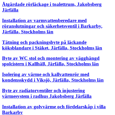
Åtgärdade rörläckage i toalettrum, Jakobsberg
Järfälla
Installation av varmvattenberedare med
röranslutningar och säkerhetsventil i Barkarby,
Järfälla, Stockholms län
Tätning och packningsbyte på läckande
köksblandare i Stäket, Järfälla, Stockholms län
Byte av WC stol och montering av vägghängd
spolcistern i Kallhäll, Järfälla, Stockholms län
Isolering av värme och kallvattenrör med
kondensskydd i Viksjö, Järfälla, Stockholms län
Byte av radiatorventiler och injustering
värmesystem i radhus Jakobsberg Järfälla
Installation av golvvärme och fördelarskåp i villa
Barkarby