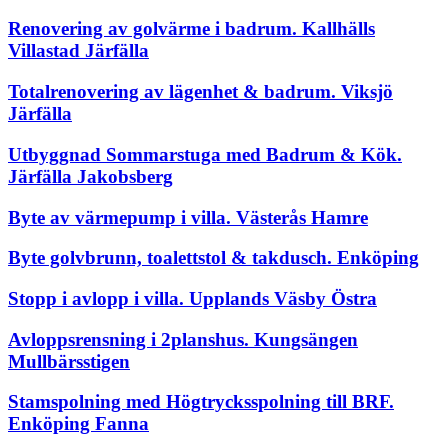
Renovering av golvärme i badrum. Kallhälls
Villastad Järfälla
Totalrenovering av lägenhet & badrum. Viksjö
Järfälla
Utbyggnad Sommarstuga med Badrum & Kök.
Järfälla Jakobsberg
Byte av värmepump i villa. Västerås Hamre
Byte golvbrunn, toalettstol & takdusch. Enköping
Stopp i avlopp i villa. Upplands Väsby Östra
Avloppsrensning i 2planshus. Kungsängen
Mullbärsstigen
Stamspolning med Högtrycksspolning till BRF.
Enköping Fanna